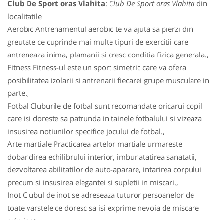
Club De Sport oras Vlahita
:
Club De Sport oras Vlahita
din
localitatile
Aerobic Antrenamentul aerobic te va ajuta sa pierzi din
greutate ce cuprinde mai multe tipuri de exercitii care
antreneaza inima, plamanii si cresc conditia fizica generala.,
Fitness Fitness-ul este un sport simetric care va ofera
posibilitatea izolarii si antrenarii fiecarei grupe musculare in
parte.,
Fotbal Cluburile de fotbal sunt recomandate oricarui copil
care isi doreste sa patrunda in tainele fotbalului si vizeaza
insusirea notiunilor specifice jocului de fotbal.,
Arte martiale Practicarea artelor martiale urmareste
dobandirea echilibrului interior, imbunatatirea sanatatii,
dezvoltarea abilitatilor de auto-aparare, intarirea corpului
precum si insusirea elegantei si supletii in miscari.,
Inot Clubul de inot se adreseaza tuturor persoanelor de
toate varstele ce doresc sa isi exprime nevoia de miscare