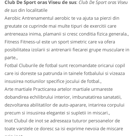
Club De Sport oras Viseu de sus
:
Club De Sport oras Viseu
de sus
din localitatile
Aerobic Antrenamentul aerobic te va ajuta sa pierzi din
greutate ce cuprinde mai multe tipuri de exercitii care
antreneaza inima, plamanii si cresc conditia fizica generala.,
Fitness Fitness-ul este un sport simetric care va ofera
posibilitatea izolarii si antrenarii fiecarei grupe musculare in
parte.,
Fotbal Cluburile de fotbal sunt recomandate oricarui copil
care isi doreste sa patrunda in tainele fotbalului si vizeaza
insusirea notiunilor specifice jocului de fotbal.,
Arte martiale Practicarea artelor martiale urmareste
dobandirea echilibrului interior, imbunatatirea sanatatii,
dezvoltarea abilitatilor de auto-aparare, intarirea corpului
precum si insusirea elegantei si supletii in miscari.,
Inot Clubul de inot se adreseaza tuturor persoanelor de
toate varstele ce doresc sa isi exprime nevoia de miscare