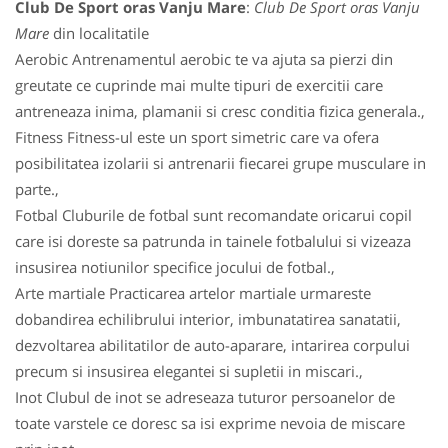
Club De Sport oras Vanju Mare
:
Club De Sport oras Vanju
Mare
din localitatile
Aerobic Antrenamentul aerobic te va ajuta sa pierzi din
greutate ce cuprinde mai multe tipuri de exercitii care
antreneaza inima, plamanii si cresc conditia fizica generala.,
Fitness Fitness-ul este un sport simetric care va ofera
posibilitatea izolarii si antrenarii fiecarei grupe musculare in
parte.,
Fotbal Cluburile de fotbal sunt recomandate oricarui copil
care isi doreste sa patrunda in tainele fotbalului si vizeaza
insusirea notiunilor specifice jocului de fotbal.,
Arte martiale Practicarea artelor martiale urmareste
dobandirea echilibrului interior, imbunatatirea sanatatii,
dezvoltarea abilitatilor de auto-aparare, intarirea corpului
precum si insusirea elegantei si supletii in miscari.,
Inot Clubul de inot se adreseaza tuturor persoanelor de
toate varstele ce doresc sa isi exprime nevoia de miscare