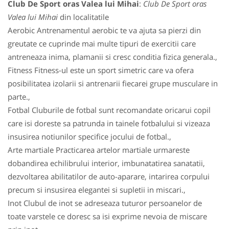
Club De Sport oras Valea lui Mihai
:
Club De Sport oras
Valea lui Mihai
din localitatile
Aerobic Antrenamentul aerobic te va ajuta sa pierzi din
greutate ce cuprinde mai multe tipuri de exercitii care
antreneaza inima, plamanii si cresc conditia fizica generala.,
Fitness Fitness-ul este un sport simetric care va ofera
posibilitatea izolarii si antrenarii fiecarei grupe musculare in
parte.,
Fotbal Cluburile de fotbal sunt recomandate oricarui copil
care isi doreste sa patrunda in tainele fotbalului si vizeaza
insusirea notiunilor specifice jocului de fotbal.,
Arte martiale Practicarea artelor martiale urmareste
dobandirea echilibrului interior, imbunatatirea sanatatii,
dezvoltarea abilitatilor de auto-aparare, intarirea corpului
precum si insusirea elegantei si supletii in miscari.,
Inot Clubul de inot se adreseaza tuturor persoanelor de
toate varstele ce doresc sa isi exprime nevoia de miscare