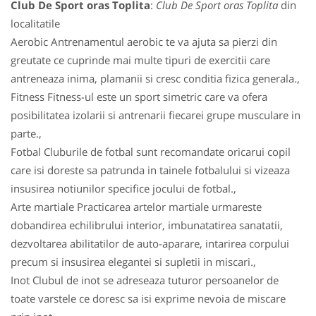
Club De Sport oras Toplita
:
Club De Sport oras Toplita
din
localitatile
Aerobic Antrenamentul aerobic te va ajuta sa pierzi din
greutate ce cuprinde mai multe tipuri de exercitii care
antreneaza inima, plamanii si cresc conditia fizica generala.,
Fitness Fitness-ul este un sport simetric care va ofera
posibilitatea izolarii si antrenarii fiecarei grupe musculare in
parte.,
Fotbal Cluburile de fotbal sunt recomandate oricarui copil
care isi doreste sa patrunda in tainele fotbalului si vizeaza
insusirea notiunilor specifice jocului de fotbal.,
Arte martiale Practicarea artelor martiale urmareste
dobandirea echilibrului interior, imbunatatirea sanatatii,
dezvoltarea abilitatilor de auto-aparare, intarirea corpului
precum si insusirea elegantei si supletii in miscari.,
Inot Clubul de inot se adreseaza tuturor persoanelor de
toate varstele ce doresc sa isi exprime nevoia de miscare