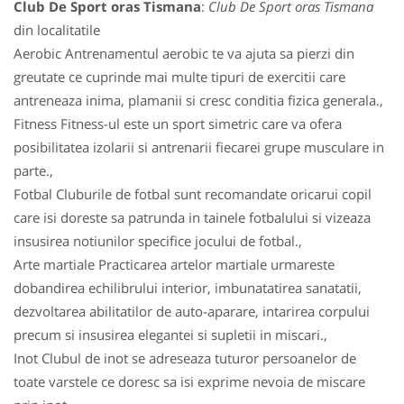
Club De Sport oras Tismana
:
Club De Sport oras Tismana
din localitatile
Aerobic Antrenamentul aerobic te va ajuta sa pierzi din
greutate ce cuprinde mai multe tipuri de exercitii care
antreneaza inima, plamanii si cresc conditia fizica generala.,
Fitness Fitness-ul este un sport simetric care va ofera
posibilitatea izolarii si antrenarii fiecarei grupe musculare in
parte.,
Fotbal Cluburile de fotbal sunt recomandate oricarui copil
care isi doreste sa patrunda in tainele fotbalului si vizeaza
insusirea notiunilor specifice jocului de fotbal.,
Arte martiale Practicarea artelor martiale urmareste
dobandirea echilibrului interior, imbunatatirea sanatatii,
dezvoltarea abilitatilor de auto-aparare, intarirea corpului
precum si insusirea elegantei si supletii in miscari.,
Inot Clubul de inot se adreseaza tuturor persoanelor de
toate varstele ce doresc sa isi exprime nevoia de miscare