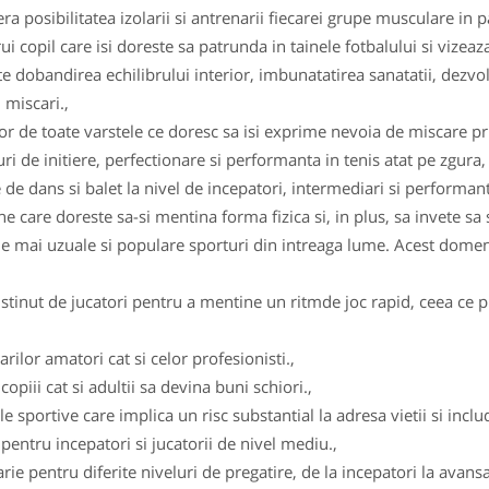
ra posibilitatea izolarii si antrenarii fiecarei grupe musculare in p
 copil care isi doreste sa patrunda in tainele fotbalului si vizeaza 
 dobandirea echilibrului interior, imbunatatirea sanatatii, dezvolt
 miscari.,
r de toate varstele ce doresc sa isi exprime nevoia de miscare pri
 de initiere, perfectionare si performanta in tenis atat pe zgura, 
 de dans si balet la nivel de incepatori, intermediari si performanta
 care doreste sa-si mentina forma fizica si, in plus, sa invete sa 
le mai uzuale si populare sporturi din intreaga lume. Acest domeni
stinut de jucatori pentru a mentine un ritmde joc rapid, ceea ce pr
rilor amatori cat si celor profesionisti.,
opiii cat si adultii sa devina buni schiori.,
 sportive care implica un risc substantial la adresa vietii si includ 
d pentru incepatori si jucatorii de nivel mediu.,
larie pentru diferite niveluri de pregatire, de la incepatori la avans