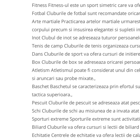
Fitness Fitness-ul este un sport simetric care va ofe
Fotbal Cluburile de fotbal sunt recomandate oricarui
Arte martiale Practicarea artelor martiale urmareste
corpului precum si insusirea elegantei si supletii in
Inot Clubul de inot se adreseaza tuturor persoanelo
Tenis de camp Cluburile de tenis organizeaza cursuri
Dans Cluburile de sport va ofera cursuri de initiere
Box Cluburile de box se adreseaza oricarei persoane
Atletism Atletismul poate fi considerat unul din ce
si aruncari sau probe mixate.,
Baschet Baschetul se caracterizeaza prin efortul su
tactica superioara.,
Pescuit Cluburile de pescuit se adreseaza atat pesca
Schi Cluburile de schi au misiunea de a invata atat c
Sporturi extreme Sporturile extreme sunt activitatile
Biliard Cluburile va ofera cursuri si lectii de biliar
Echitatie Centrele de echitatie va ofera lectii de ca