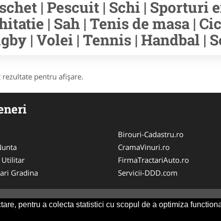
schet | Pescuit | Schi | Sporturi e
hitatie | Sah | Tenis de masa | Cic
gby | Volei | Tennis | Handbal | S
 rezultate pentru afişare.
eneri
Birouri-Cadastru.ro
 Nunta
CramaVinuri.ro
 Utilitar
FirmaTractariAuto.ro
ari Gradina
Servicii-DDD.com
are, pentru a colecta statistici cu scopul de a optimiza functiona