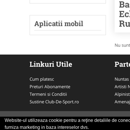
Ba
Ec
Ru
Aplicatii mobil
Nu sunt
Linkuri Utile
Part
Cum platesc
Nuntas
Preturi Abonamente
Artisti
Termeni si Conditii
Alpinist
Sustine Club-De-Sport.ro
Amenaj
Website-ul utilizeaza cookie pentru a reţine detaliile de conect
© 2014-2026
ANPC
SOL
furniza marketing in baza intereselor dvs.