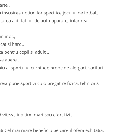
arte.,
insusirea notiunilor specifice jocului de fotbal.,
area abilitatilor de auto-aparare, intarirea
n inot.,
cat si hard.,
 pentru copii si adulti.,
se apere.,
u al sportului curpinde probe de alergari, sarituri
esupune sportivi cu o pregatire fizica, tehnica si
viteza, inaltimi mari sau efort fizic.,
ati.Cel mai mare beneficiu pe care il ofera echitatia,