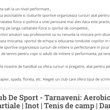
ta sah la un nivel performant.,
asocitatiile si cluburile sportive organizeaza cursuri atat pentru c
natatea fizica si psihica a unei persoane mai ales daca este practi
 pe langa calitatiele fizice si spiritul de competitie.,
tivii amatori sau profesionisti sa nu renunte la miscare prin diver
 miscarea, sportul de echipa si educarea conduitei copiilor in sp
ile sportive organizeaza cursuri de initiere si perfectonare in jocul 
 de tennis pentru copii si adulti de initiere si performanta, pe tere
le noastre de handbal va ofera cursuri si pregatire, atat pentru per
apier, spada, floreta, etc. Alegeti un club care ofera tipul de scri
ub De Sport - Tarnaveni: Aerobic |
rtiale | Inot | Tenis de camp | Dan