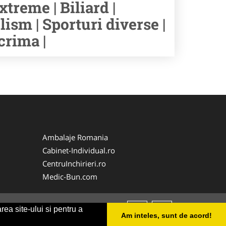
xtreme | Biliard |
lism | Sporturi diverse |
crima |
Ambalaje Romania
Cabinet-Individual.ro
CentruInchirieri.ro
Medic-Bun.com
rea site-ului si pentru a
Am inteles, sunt de acord!