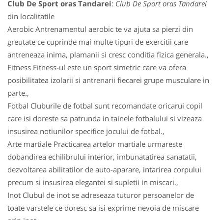
Club De Sport oras Tandarei
:
Club De Sport oras Tandarei
din localitatile
Aerobic Antrenamentul aerobic te va ajuta sa pierzi din
greutate ce cuprinde mai multe tipuri de exercitii care
antreneaza inima, plamanii si cresc conditia fizica generala.,
Fitness Fitness-ul este un sport simetric care va ofera
posibilitatea izolarii si antrenarii fiecarei grupe musculare in
parte.,
Fotbal Cluburile de fotbal sunt recomandate oricarui copil
care isi doreste sa patrunda in tainele fotbalului si vizeaza
insusirea notiunilor specifice jocului de fotbal.,
Arte martiale Practicarea artelor martiale urmareste
dobandirea echilibrului interior, imbunatatirea sanatatii,
dezvoltarea abilitatilor de auto-aparare, intarirea corpului
precum si insusirea elegantei si supletii in miscari.,
Inot Clubul de inot se adreseaza tuturor persoanelor de
toate varstele ce doresc sa isi exprime nevoia de miscare