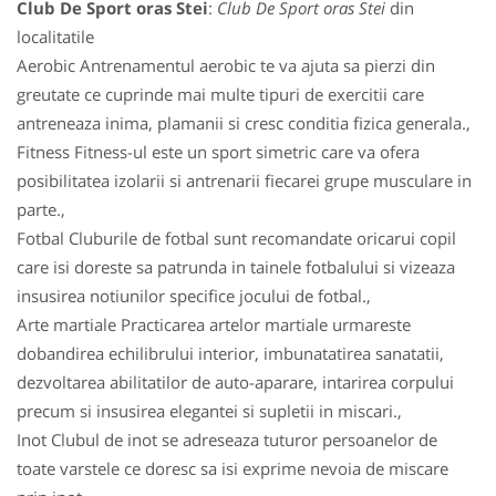
Club De Sport oras Stei
:
Club De Sport oras Stei
din
localitatile
Aerobic Antrenamentul aerobic te va ajuta sa pierzi din
greutate ce cuprinde mai multe tipuri de exercitii care
antreneaza inima, plamanii si cresc conditia fizica generala.,
Fitness Fitness-ul este un sport simetric care va ofera
posibilitatea izolarii si antrenarii fiecarei grupe musculare in
parte.,
Fotbal Cluburile de fotbal sunt recomandate oricarui copil
care isi doreste sa patrunda in tainele fotbalului si vizeaza
insusirea notiunilor specifice jocului de fotbal.,
Arte martiale Practicarea artelor martiale urmareste
dobandirea echilibrului interior, imbunatatirea sanatatii,
dezvoltarea abilitatilor de auto-aparare, intarirea corpului
precum si insusirea elegantei si supletii in miscari.,
Inot Clubul de inot se adreseaza tuturor persoanelor de
toate varstele ce doresc sa isi exprime nevoia de miscare