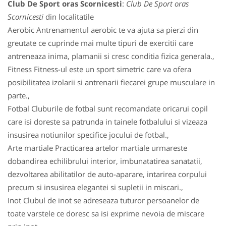
Club De Sport oras Scornicesti
:
Club De Sport oras
Scornicesti
din localitatile
Aerobic Antrenamentul aerobic te va ajuta sa pierzi din
greutate ce cuprinde mai multe tipuri de exercitii care
antreneaza inima, plamanii si cresc conditia fizica generala.,
Fitness Fitness-ul este un sport simetric care va ofera
posibilitatea izolarii si antrenarii fiecarei grupe musculare in
parte.,
Fotbal Cluburile de fotbal sunt recomandate oricarui copil
care isi doreste sa patrunda in tainele fotbalului si vizeaza
insusirea notiunilor specifice jocului de fotbal.,
Arte martiale Practicarea artelor martiale urmareste
dobandirea echilibrului interior, imbunatatirea sanatatii,
dezvoltarea abilitatilor de auto-aparare, intarirea corpului
precum si insusirea elegantei si supletii in miscari.,
Inot Clubul de inot se adreseaza tuturor persoanelor de
toate varstele ce doresc sa isi exprime nevoia de miscare