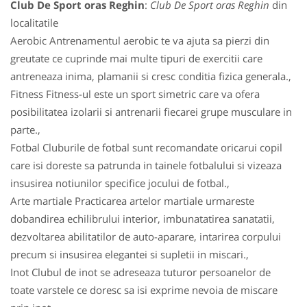
Club De Sport oras Reghin
:
Club De Sport oras Reghin
din
localitatile
Aerobic Antrenamentul aerobic te va ajuta sa pierzi din
greutate ce cuprinde mai multe tipuri de exercitii care
antreneaza inima, plamanii si cresc conditia fizica generala.,
Fitness Fitness-ul este un sport simetric care va ofera
posibilitatea izolarii si antrenarii fiecarei grupe musculare in
parte.,
Fotbal Cluburile de fotbal sunt recomandate oricarui copil
care isi doreste sa patrunda in tainele fotbalului si vizeaza
insusirea notiunilor specifice jocului de fotbal.,
Arte martiale Practicarea artelor martiale urmareste
dobandirea echilibrului interior, imbunatatirea sanatatii,
dezvoltarea abilitatilor de auto-aparare, intarirea corpului
precum si insusirea elegantei si supletii in miscari.,
Inot Clubul de inot se adreseaza tuturor persoanelor de
toate varstele ce doresc sa isi exprime nevoia de miscare