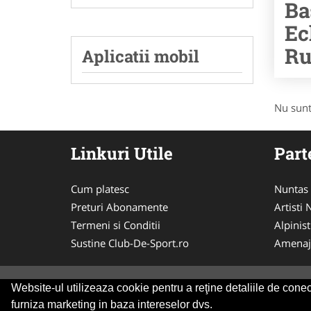
Ba
Ec
Ru
Aplicatii mobil
Nu sunt
Linkuri Utile
Part
Cum platesc
Nuntas
Preturi Abonamente
Artisti
Termeni si Conditii
Alpinist
Sustine Club-De-Sport.ro
Amenaj
Website-ul utilizeaza cookie pentru a reţine detaliile de conect
© 2014-2026
ANPC
SOL
furniza marketing in baza intereselor dvs.