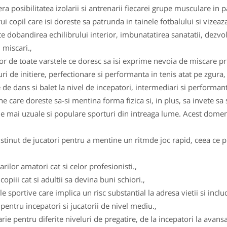
ra posibilitatea izolarii si antrenarii fiecarei grupe musculare in p
 copil care isi doreste sa patrunda in tainele fotbalului si vizeaza 
 dobandirea echilibrului interior, imbunatatirea sanatatii, dezvolt
 miscari.,
r de toate varstele ce doresc sa isi exprime nevoia de miscare pri
 de initiere, perfectionare si performanta in tenis atat pe zgura, 
 de dans si balet la nivel de incepatori, intermediari si performanta
 care doreste sa-si mentina forma fizica si, in plus, sa invete sa 
le mai uzuale si populare sporturi din intreaga lume. Acest domeni
stinut de jucatori pentru a mentine un ritmde joc rapid, ceea ce pr
rilor amatori cat si celor profesionisti.,
opiii cat si adultii sa devina buni schiori.,
 sportive care implica un risc substantial la adresa vietii si includ 
d pentru incepatori si jucatorii de nivel mediu.,
larie pentru diferite niveluri de pregatire, de la incepatori la avans