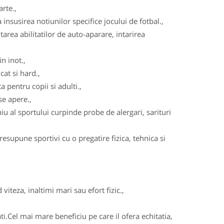
arte.,
insusirea notiunilor specifice jocului de fotbal.,
area abilitatilor de auto-aparare, intarirea
n inot.,
cat si hard.,
 pentru copii si adulti.,
se apere.,
u al sportului curpinde probe de alergari, sarituri
esupune sportivi cu o pregatire fizica, tehnica si
viteza, inaltimi mari sau efort fizic.,
ati.Cel mai mare beneficiu pe care il ofera echitatia,