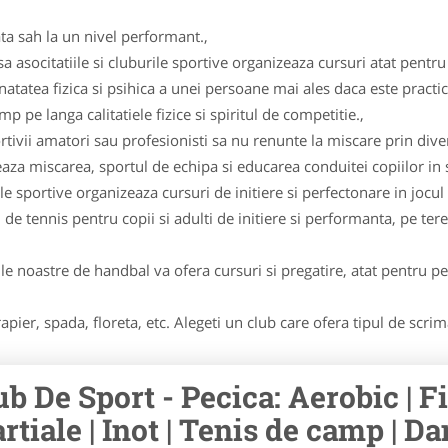
ta sah la un nivel performant.,
asocitatiile si cluburile sportive organizeaza cursuri atat pentru c
natatea fizica si psihica a unei persoane mai ales daca este practi
 pe langa calitatiele fizice si spiritul de competitie.,
tivii amatori sau profesionisti sa nu renunte la miscare prin diver
 miscarea, sportul de echipa si educarea conduitei copiilor in sp
ile sportive organizeaza cursuri de initiere si perfectonare in jocul 
 de tennis pentru copii si adulti de initiere si performanta, pe tere
le noastre de handbal va ofera cursuri si pregatire, atat pentru per
apier, spada, floreta, etc. Alegeti un club care ofera tipul de scri
ub De Sport - Pecica: Aerobic | Fi
rtiale | Inot | Tenis de camp | Dan