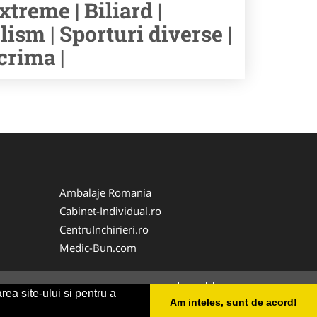
xtreme | Biliard |
lism | Sporturi diverse |
crima |
Ambalaje Romania
Cabinet-Individual.ro
CentruInchirieri.ro
Medic-Bun.com
rea site-ului si pentru a
Am inteles, sunt de acord!