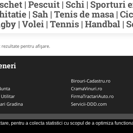
schet | Pescuit | Schi | Sporturi e
hitatie | Sah | Tenis de masa | Cic
gby | Volei | Tennis | Handbal | S
 rezultate pentru afişare.
eneri
Birouri-Cadastru.ro
 Nunta
CramaVinuri.ro
 Utilitar
FirmaTractariAuto.ro
ari Gradina
Servicii-DDD.com
are, pentru a colecta statistici cu scopul de a optimiza functiona