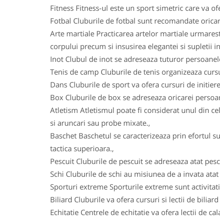
Fitness Fitness-ul este un sport simetric care va ofe
Fotbal Cluburile de fotbal sunt recomandate oricarui
Arte martiale Practicarea artelor martiale urmareste
corpului precum si insusirea elegantei si supletii in
Inot Clubul de inot se adreseaza tuturor persoanelo
Tenis de camp Cluburile de tenis organizeaza cursuri
Dans Cluburile de sport va ofera cursuri de initiere
Box Cluburile de box se adreseaza oricarei persoane
Atletism Atletismul poate fi considerat unul din ce
si aruncari sau probe mixate.,
Baschet Baschetul se caracterizeaza prin efortul su
tactica superioara.,
Pescuit Cluburile de pescuit se adreseaza atat pesca
Schi Cluburile de schi au misiunea de a invata atat c
Sporturi extreme Sporturile extreme sunt activitatile
Biliard Cluburile va ofera cursuri si lectii de biliar
Echitatie Centrele de echitatie va ofera lectii de ca