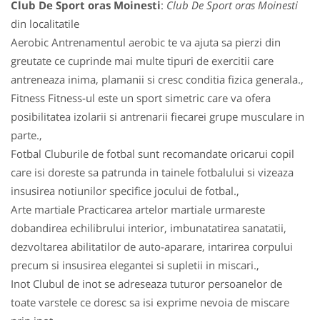
Club De Sport oras Moinesti
:
Club De Sport oras Moinesti
din localitatile
Aerobic Antrenamentul aerobic te va ajuta sa pierzi din
greutate ce cuprinde mai multe tipuri de exercitii care
antreneaza inima, plamanii si cresc conditia fizica generala.,
Fitness Fitness-ul este un sport simetric care va ofera
posibilitatea izolarii si antrenarii fiecarei grupe musculare in
parte.,
Fotbal Cluburile de fotbal sunt recomandate oricarui copil
care isi doreste sa patrunda in tainele fotbalului si vizeaza
insusirea notiunilor specifice jocului de fotbal.,
Arte martiale Practicarea artelor martiale urmareste
dobandirea echilibrului interior, imbunatatirea sanatatii,
dezvoltarea abilitatilor de auto-aparare, intarirea corpului
precum si insusirea elegantei si supletii in miscari.,
Inot Clubul de inot se adreseaza tuturor persoanelor de
toate varstele ce doresc sa isi exprime nevoia de miscare