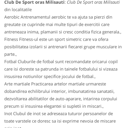
Club De Sport oras Milisauti
:
Club De Sport oras Milisauti
din localitatile
Aerobic Antrenamentul aerobic te va ajuta sa pierzi din
greutate ce cuprinde mai multe tipuri de exercitii care
antreneaza inima, plamanii si cresc conditia fizica generala.,
Fitness Fitness-ul este un sport simetric care va ofera
posibilitatea izolarii si antrenarii fiecarei grupe musculare in
parte.,
Fotbal Cluburile de fotbal sunt recomandate oricarui copil
care isi doreste sa patrunda in tainele fotbalului si vizeaza
insusirea notiunilor specifice jocului de fotbal.,
Arte martiale Practicarea artelor martiale urmareste
dobandirea echilibrului interior, imbunatatirea sanatatii,
dezvoltarea abilitatilor de auto-aparare, intarirea corpului
precum si insusirea elegantei si supletii in miscari.,
Inot Clubul de inot se adreseaza tuturor persoanelor de
toate varstele ce doresc sa isi exprime nevoia de miscare