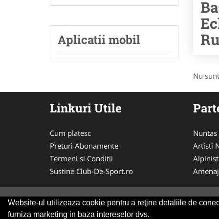
Ba
Ec
Ru
Aplicatii mobil
Nu sunt
Linkuri Utile
Part
Cum platesc
Nuntas
Preturi Abonamente
Artisti
Termeni si Conditii
Alpinist
Sustine Club-De-Sport.ro
Amenaj
Website-ul utilizeaza cookie pentru a reţine detaliile de conect
© 2014-2026
ANPC
SOL
furniza marketing in baza intereselor dvs.