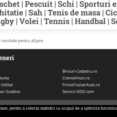
schet | Pescuit | Schi | Sporturi e
hitatie | Sah | Tenis de masa | Cic
gby | Volei | Tennis | Handbal | S
 rezultate pentru afişare.
eneri
Birouri-Cadastru.ro
 Nunta
CramaVinuri.ro
 Utilitar
FirmaTractariAuto.ro
ari Gradina
Servicii-DDD.com
are, pentru a colecta statistici cu scopul de a optimiza functiona