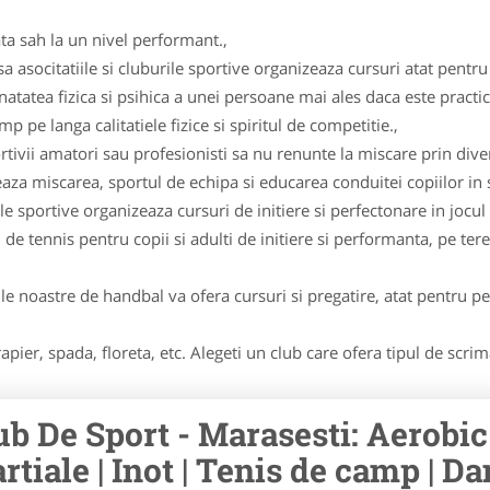
ta sah la un nivel performant.,
asocitatiile si cluburile sportive organizeaza cursuri atat pentru c
natatea fizica si psihica a unei persoane mai ales daca este practi
 pe langa calitatiele fizice si spiritul de competitie.,
tivii amatori sau profesionisti sa nu renunte la miscare prin diver
 miscarea, sportul de echipa si educarea conduitei copiilor in sp
ile sportive organizeaza cursuri de initiere si perfectonare in jocul 
 de tennis pentru copii si adulti de initiere si performanta, pe tere
le noastre de handbal va ofera cursuri si pregatire, atat pentru per
apier, spada, floreta, etc. Alegeti un club care ofera tipul de scri
ub De Sport - Marasesti: Aerobic |
rtiale | Inot | Tenis de camp | Dan