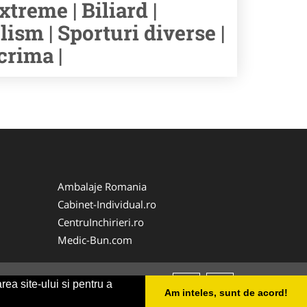
xtreme | Biliard |
lism | Sporturi diverse |
crima |
Ambalaje Romania
Cabinet-Individual.ro
CentruInchirieri.ro
Medic-Bun.com
rea site-ului si pentru a
Am inteles, sunt de acord!