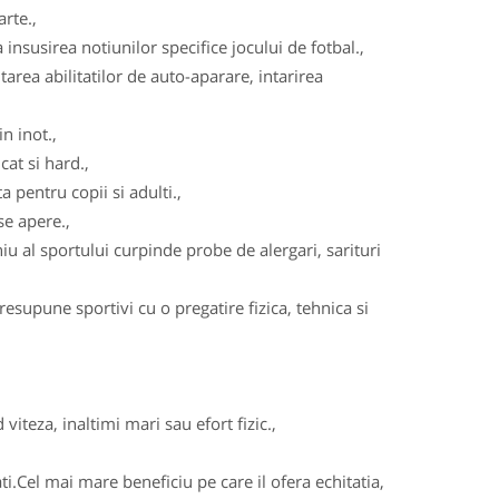
arte.,
insusirea notiunilor specifice jocului de fotbal.,
area abilitatilor de auto-aparare, intarirea
n inot.,
cat si hard.,
 pentru copii si adulti.,
se apere.,
u al sportului curpinde probe de alergari, sarituri
esupune sportivi cu o pregatire fizica, tehnica si
viteza, inaltimi mari sau efort fizic.,
ati.Cel mai mare beneficiu pe care il ofera echitatia,