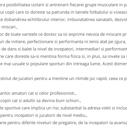
ra posibilitatea izolarii si antrenarii fiecarei grupe musculare in p
 copil care isi doreste sa patrunda in tainele fotbalului si vizeaza 
 dobandirea echilibrului interior, imbunatatirea sanatatii, dezvolt
 miscari.,
r de toate varstele ce doresc sa isi exprime nevoia de miscare pri
 de initiere, perfectionare si performanta in tenis atat pe zgura, 
 de dans si balet la nivel de incepatori, intermediari si performanta
 care doreste sa-si mentina forma fizica si, in plus, sa invete sa 
le mai uzuale si populare sporturi din intreaga lume. Acest domeni
stinut de jucatori pentru a mentine un ritmde joc rapid, ceea ce pr
rilor amatori cat si celor profesionisti.,
opiii cat si adultii sa devina buni schiori.,
 sportive care implica un risc substantial la adresa vietii si includ 
d pentru incepatori si jucatorii de nivel mediu.,
larie pentru diferite niveluri de pregatire, de la incepatori la avans