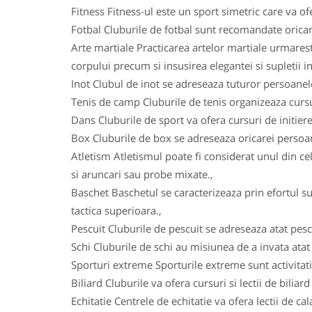
Fitness Fitness-ul este un sport simetric care va ofe
Fotbal Cluburile de fotbal sunt recomandate oricarui
Arte martiale Practicarea artelor martiale urmareste
corpului precum si insusirea elegantei si supletii in
Inot Clubul de inot se adreseaza tuturor persoanelo
Tenis de camp Cluburile de tenis organizeaza cursuri
Dans Cluburile de sport va ofera cursuri de initiere
Box Cluburile de box se adreseaza oricarei persoane
Atletism Atletismul poate fi considerat unul din ce
si aruncari sau probe mixate.,
Baschet Baschetul se caracterizeaza prin efortul su
tactica superioara.,
Pescuit Cluburile de pescuit se adreseaza atat pesca
Schi Cluburile de schi au misiunea de a invata atat c
Sporturi extreme Sporturile extreme sunt activitatile
Biliard Cluburile va ofera cursuri si lectii de biliar
Echitatie Centrele de echitatie va ofera lectii de ca