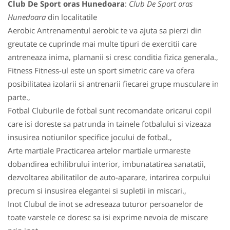
Club De Sport oras Hunedoara
:
Club De Sport oras
Hunedoara
din localitatile
Aerobic Antrenamentul aerobic te va ajuta sa pierzi din
greutate ce cuprinde mai multe tipuri de exercitii care
antreneaza inima, plamanii si cresc conditia fizica generala.,
Fitness Fitness-ul este un sport simetric care va ofera
posibilitatea izolarii si antrenarii fiecarei grupe musculare in
parte.,
Fotbal Cluburile de fotbal sunt recomandate oricarui copil
care isi doreste sa patrunda in tainele fotbalului si vizeaza
insusirea notiunilor specifice jocului de fotbal.,
Arte martiale Practicarea artelor martiale urmareste
dobandirea echilibrului interior, imbunatatirea sanatatii,
dezvoltarea abilitatilor de auto-aparare, intarirea corpului
precum si insusirea elegantei si supletii in miscari.,
Inot Clubul de inot se adreseaza tuturor persoanelor de
toate varstele ce doresc sa isi exprime nevoia de miscare