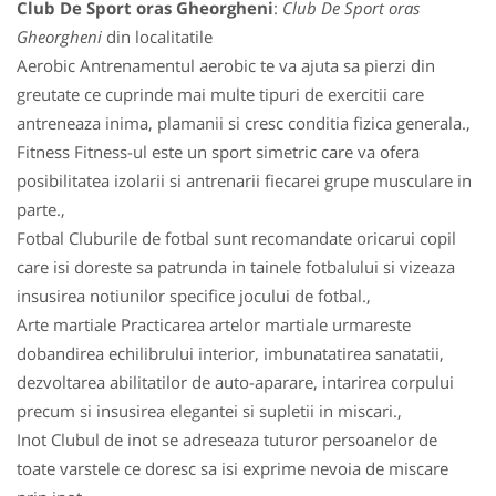
Club De Sport oras Gheorgheni
:
Club De Sport oras
Gheorgheni
din localitatile
Aerobic Antrenamentul aerobic te va ajuta sa pierzi din
greutate ce cuprinde mai multe tipuri de exercitii care
antreneaza inima, plamanii si cresc conditia fizica generala.,
Fitness Fitness-ul este un sport simetric care va ofera
posibilitatea izolarii si antrenarii fiecarei grupe musculare in
parte.,
Fotbal Cluburile de fotbal sunt recomandate oricarui copil
care isi doreste sa patrunda in tainele fotbalului si vizeaza
insusirea notiunilor specifice jocului de fotbal.,
Arte martiale Practicarea artelor martiale urmareste
dobandirea echilibrului interior, imbunatatirea sanatatii,
dezvoltarea abilitatilor de auto-aparare, intarirea corpului
precum si insusirea elegantei si supletii in miscari.,
Inot Clubul de inot se adreseaza tuturor persoanelor de
toate varstele ce doresc sa isi exprime nevoia de miscare