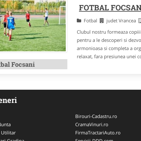
FOTBAL FOCSAN
Fotbal
judet Vrancea
Clubul nostru formeaza copiii n
pentru a le descoperi si dezvo
armonioasa si completa a org
relaxat, fara presiunea unei co
tbal Focsani
eneri
Birouri-Cadastru.ro
 Nunta
CramaVinuri.ro
 Utilitar
FirmaTractariAuto.ro
ari Gradina
Servicii-DDD.com