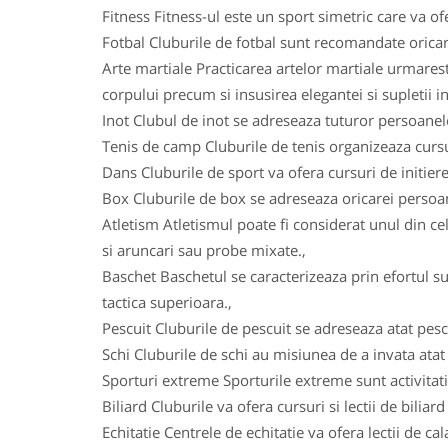
Fitness Fitness-ul este un sport simetric care va ofe
Fotbal Cluburile de fotbal sunt recomandate oricarui
Arte martiale Practicarea artelor martiale urmareste
corpului precum si insusirea elegantei si supletii in
Inot Clubul de inot se adreseaza tuturor persoanelo
Tenis de camp Cluburile de tenis organizeaza cursuri
Dans Cluburile de sport va ofera cursuri de initiere
Box Cluburile de box se adreseaza oricarei persoane
Atletism Atletismul poate fi considerat unul din ce
si aruncari sau probe mixate.,
Baschet Baschetul se caracterizeaza prin efortul su
tactica superioara.,
Pescuit Cluburile de pescuit se adreseaza atat pesca
Schi Cluburile de schi au misiunea de a invata atat c
Sporturi extreme Sporturile extreme sunt activitatile
Biliard Cluburile va ofera cursuri si lectii de biliar
Echitatie Centrele de echitatie va ofera lectii de ca