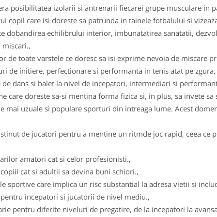
ra posibilitatea izolarii si antrenarii fiecarei grupe musculare in p
 copil care isi doreste sa patrunda in tainele fotbalului si vizeaza 
 dobandirea echilibrului interior, imbunatatirea sanatatii, dezvolt
 miscari.,
r de toate varstele ce doresc sa isi exprime nevoia de miscare pri
 de initiere, perfectionare si performanta in tenis atat pe zgura, 
 de dans si balet la nivel de incepatori, intermediari si performanta
 care doreste sa-si mentina forma fizica si, in plus, sa invete sa 
le mai uzuale si populare sporturi din intreaga lume. Acest domeni
stinut de jucatori pentru a mentine un ritmde joc rapid, ceea ce pr
rilor amatori cat si celor profesionisti.,
opiii cat si adultii sa devina buni schiori.,
 sportive care implica un risc substantial la adresa vietii si includ 
d pentru incepatori si jucatorii de nivel mediu.,
larie pentru diferite niveluri de pregatire, de la incepatori la avans