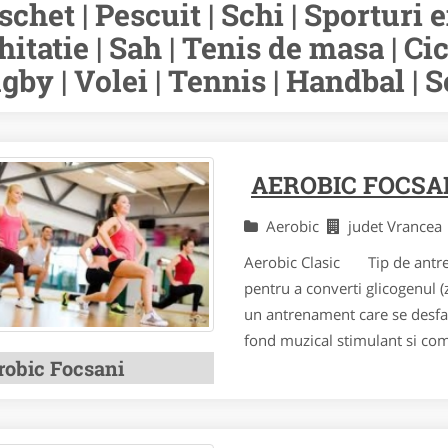
schet | Pescuit | Schi | Sporturi e
hitatie | Sah | Tenis de masa | Cic
gby | Volei | Tennis | Handbal | S
AEROBIC FOCSA
Aerobic
judet Vrance
Aerobic Clasic Tip de antre
pentru a converti glicogenul (z
un antrenament care se desfas
fond muzical stimulant si comb
robic Focsani