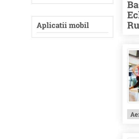
Ba
Ec
Ru
Aplicatii mobil
Ae