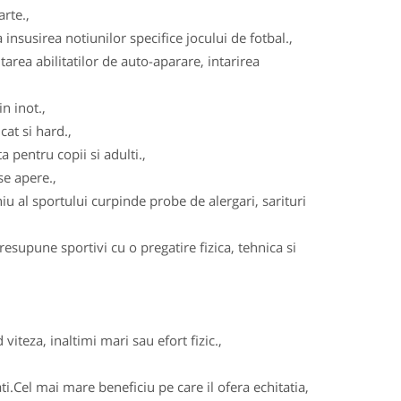
arte.,
insusirea notiunilor specifice jocului de fotbal.,
area abilitatilor de auto-aparare, intarirea
n inot.,
cat si hard.,
 pentru copii si adulti.,
se apere.,
u al sportului curpinde probe de alergari, sarituri
esupune sportivi cu o pregatire fizica, tehnica si
viteza, inaltimi mari sau efort fizic.,
ati.Cel mai mare beneficiu pe care il ofera echitatia,