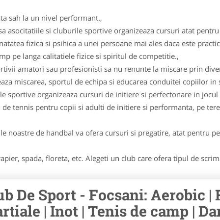
ta sah la un nivel performant.,
asocitatiile si cluburile sportive organizeaza cursuri atat pentru c
natatea fizica si psihica a unei persoane mai ales daca este practi
 pe langa calitatiele fizice si spiritul de competitie.,
tivii amatori sau profesionisti sa nu renunte la miscare prin diver
 miscarea, sportul de echipa si educarea conduitei copiilor in sp
ile sportive organizeaza cursuri de initiere si perfectonare in jocul 
 de tennis pentru copii si adulti de initiere si performanta, pe tere
le noastre de handbal va ofera cursuri si pregatire, atat pentru per
apier, spada, floreta, etc. Alegeti un club care ofera tipul de scri
ub De Sport - Focsani: Aerobic | F
rtiale | Inot | Tenis de camp | Dan