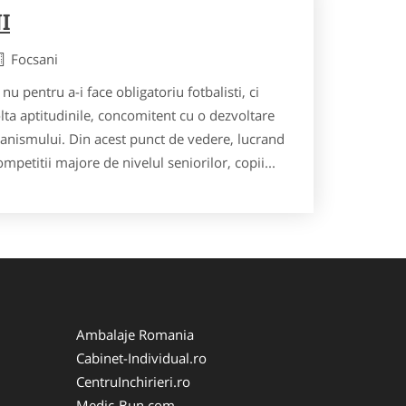
I
Focsani
u pentru a-i face obligatoriu fotbalisti, ci
lta aptitudinile, concomitent cu o dezvoltare
anismului. Din acest punct de vedere, lucrand
mpetitii majore de nivelul seniorilor, copii...
Ambalaje Romania
Cabinet-Individual.ro
CentruInchirieri.ro
Medic-Bun.com