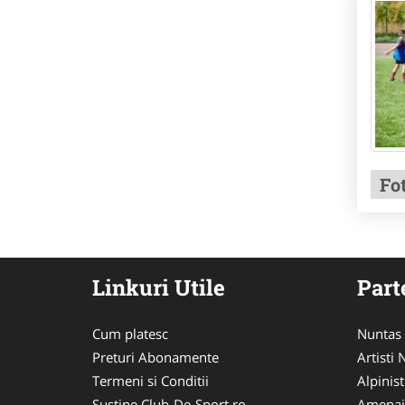
Fo
Linkuri Utile
Part
Cum platesc
Nuntas
Preturi Abonamente
Artisti
Termeni si Conditii
Alpinist
Sustine Club-De-Sport.ro
Amenaj