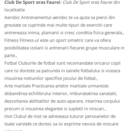
Club De Sport oras Faurei
:
Club De Sport oras Faurei
din
localitatile
Aerobic Antrenamentul aerobic te va ajuta sa pierzi din
greutate ce cuprinde mai multe tipuri de exercitii care
antreneaza inima, plamanii si cresc conditia fizica generala.,
Fitness Fitness-ul este un sport simetric care va ofera
posibilitatea izolarii si antrenarii fiecarei grupe musculare in
parte.,
Fotbal Cluburile de fotbal sunt recomandate oricarui copil
care isi doreste sa patrunda in tainele fotbalului si vizeaza
insusirea notiunilor specifice jocului de fotbal.,
Arte martiale Practicarea artelor martiale urmareste
dobandirea echilibrului interior, imbunatatirea sanatatii,
dezvoltarea abilitatilor de auto-aparare, intarirea corpului
precum si insusirea elegantei si supletii in miscari.,
Inot Clubul de inot se adreseaza tuturor persoanelor de
toate varstele ce doresc sa isi exprime nevoia de miscare