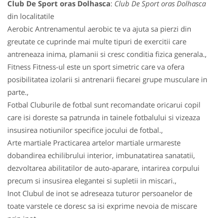
Club De Sport oras Dolhasca
:
Club De Sport oras Dolhasca
din localitatile
Aerobic Antrenamentul aerobic te va ajuta sa pierzi din
greutate ce cuprinde mai multe tipuri de exercitii care
antreneaza inima, plamanii si cresc conditia fizica generala.,
Fitness Fitness-ul este un sport simetric care va ofera
posibilitatea izolarii si antrenarii fiecarei grupe musculare in
parte.,
Fotbal Cluburile de fotbal sunt recomandate oricarui copil
care isi doreste sa patrunda in tainele fotbalului si vizeaza
insusirea notiunilor specifice jocului de fotbal.,
Arte martiale Practicarea artelor martiale urmareste
dobandirea echilibrului interior, imbunatatirea sanatatii,
dezvoltarea abilitatilor de auto-aparare, intarirea corpului
precum si insusirea elegantei si supletii in miscari.,
Inot Clubul de inot se adreseaza tuturor persoanelor de
toate varstele ce doresc sa isi exprime nevoia de miscare