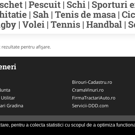
schet | Pescuit | Schi | Sporturi e
hitatie | Sah | Tenis de masa | Cic
gby | Volei | Tennis | Handbal | S
 rezultate pentru afişare.
eneri
Birouri-Cadastru.ro
 Nunta
CramaVinuri.ro
 Utilitar
FirmaTractariAuto.ro
ari Gradina
Servicii-DDD.com
are, pentru a colecta statistici cu scopul de a optimiza functiona