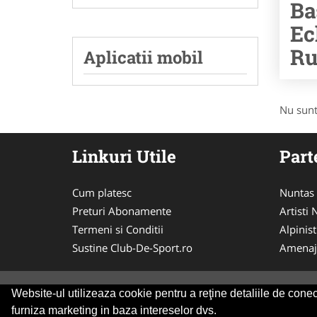
Ba
Ec
Ru
Aplicatii mobil
Nu sunt
Linkuri Utile
Part
Cum platesc
Nuntas
Preturi Abonamente
Artisti
Termeni si Conditii
Alpinist
Sustine Club-De-Sport.ro
Amenaj
Website-ul utilizeaza cookie pentru a reţine detaliile de conect
© 2014-2026
ANPC
SOL
furniza marketing in baza intereselor dvs.