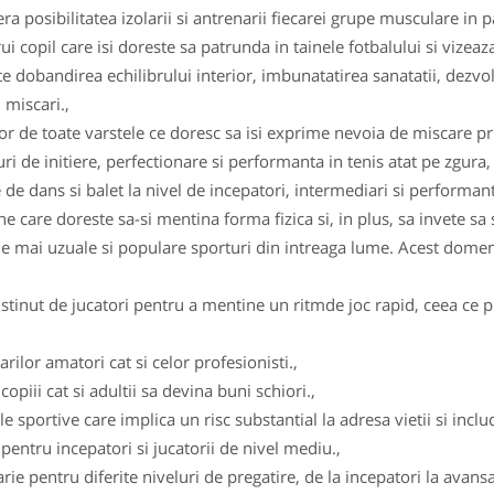
ra posibilitatea izolarii si antrenarii fiecarei grupe musculare in p
 copil care isi doreste sa patrunda in tainele fotbalului si vizeaza 
 dobandirea echilibrului interior, imbunatatirea sanatatii, dezvolt
 miscari.,
r de toate varstele ce doresc sa isi exprime nevoia de miscare pri
 de initiere, perfectionare si performanta in tenis atat pe zgura, 
 de dans si balet la nivel de incepatori, intermediari si performanta
 care doreste sa-si mentina forma fizica si, in plus, sa invete sa 
le mai uzuale si populare sporturi din intreaga lume. Acest domeni
stinut de jucatori pentru a mentine un ritmde joc rapid, ceea ce pr
rilor amatori cat si celor profesionisti.,
opiii cat si adultii sa devina buni schiori.,
 sportive care implica un risc substantial la adresa vietii si includ 
d pentru incepatori si jucatorii de nivel mediu.,
larie pentru diferite niveluri de pregatire, de la incepatori la avans