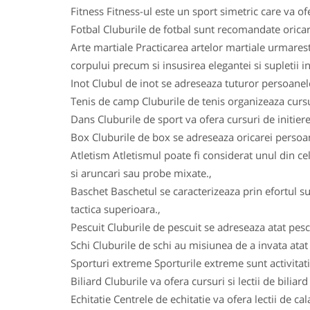
Fitness Fitness-ul este un sport simetric care va ofe
Fotbal Cluburile de fotbal sunt recomandate oricarui
Arte martiale Practicarea artelor martiale urmareste
corpului precum si insusirea elegantei si supletii in
Inot Clubul de inot se adreseaza tuturor persoanelo
Tenis de camp Cluburile de tenis organizeaza cursuri
Dans Cluburile de sport va ofera cursuri de initiere
Box Cluburile de box se adreseaza oricarei persoane
Atletism Atletismul poate fi considerat unul din ce
si aruncari sau probe mixate.,
Baschet Baschetul se caracterizeaza prin efortul su
tactica superioara.,
Pescuit Cluburile de pescuit se adreseaza atat pesca
Schi Cluburile de schi au misiunea de a invata atat c
Sporturi extreme Sporturile extreme sunt activitatile
Biliard Cluburile va ofera cursuri si lectii de biliar
Echitatie Centrele de echitatie va ofera lectii de ca