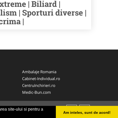
xtreme | Biliard |
lism | Sporturi diverse |
crima |
Ambalaje Romania
Cabinet-Individual.ro
CentruInchirieri.ro
Medic-Bun.com
rea site-ului si pentru a
Am inteles, sunt de acord!