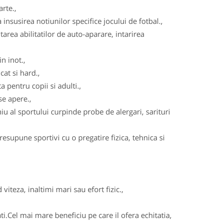
arte.,
insusirea notiunilor specifice jocului de fotbal.,
area abilitatilor de auto-aparare, intarirea
n inot.,
cat si hard.,
 pentru copii si adulti.,
se apere.,
u al sportului curpinde probe de alergari, sarituri
esupune sportivi cu o pregatire fizica, tehnica si
viteza, inaltimi mari sau efort fizic.,
ati.Cel mai mare beneficiu pe care il ofera echitatia,