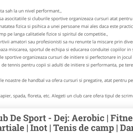
ta sah la un nivel performant.,
asocitatiile si cluburile sportive organizeaza cursuri atat pentru c
natatea fizica si psihica a unei persoane mai ales daca este practi
 pe langa calitatiele fizice si spiritul de competitie.,
tivii amatori sau profesionisti sa nu renunte la miscare prin diver
 miscarea, sportul de echipa si educarea conduitei copiilor in sp
ile sportive organizeaza cursuri de initiere si perfectonare in jocul 
 de tennis pentru copii si adulti de initiere si performanta, pe tere
le noastre de handbal va ofera cursuri si pregatire, atat pentru per
apier, spada, floreta, etc. Alegeti un club care ofera tipul de scri
ub De Sport - Dej: Aerobic | Fitnes
rtiale | Inot | Tenis de camp | Dan