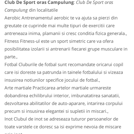
Club De Sport oras Campulung
:
Club De Sport oras
Campulung
din localitatile
Aerobic Antrenamentul aerobic te va ajuta sa pierzi din
greutate ce cuprinde mai multe tipuri de exercitii care
antreneaza inima, plamanii si cresc conditia fizica generala.,
Fitness Fitness-ul este un sport simetric care va ofera
posibilitatea izolarii si antrenarii fiecarei grupe musculare in
parte.,
Fotbal Cluburile de fotbal sunt recomandate oricarui copil
care isi doreste sa patrunda in tainele fotbalului si vizeaza
insusirea notiunilor specifice jocului de fotbal.,
Arte martiale Practicarea artelor martiale urmareste
dobandirea echilibrului interior, imbunatatirea sanatatii,
dezvoltarea abilitatilor de auto-aparare, intarirea corpului
precum si insusirea elegantei si supletii in miscari.,
Inot Clubul de inot se adreseaza tuturor persoanelor de
toate varstele ce doresc sa isi exprime nevoia de miscare