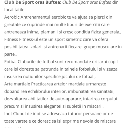
Club De Sport oras Buftea
:
Club De Sport oras Buftea
din
localitatile
Aerobic Antrenamentul aerobic te va ajuta sa pierzi din
greutate ce cuprinde mai multe tipuri de exercitii care
antreneaza inima, plamanii si cresc conditia fizica generala.,
Fitness Fitness-ul este un sport simetric care va ofera
posibilitatea izolarii si antrenarii fiecarei grupe musculare in
parte.,
Fotbal Cluburile de fotbal sunt recomandate oricarui copil
care isi doreste sa patrunda in tainele fotbalului si vizeaza
insusirea notiunilor specifice jocului de fotbal.,
Arte martiale Practicarea artelor martiale urmareste
dobandirea echilibrului interior, imbunatatirea sanatatii,
dezvoltarea abilitatilor de auto-aparare, intarirea corpului
precum si insusirea elegantei si supletii in miscari.,
Inot Clubul de inot se adreseaza tuturor persoanelor de
toate varstele ce doresc sa isi exprime nevoia de miscare