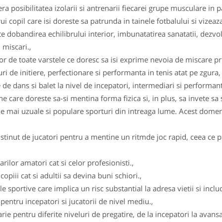
ra posibilitatea izolarii si antrenarii fiecarei grupe musculare in p
 copil care isi doreste sa patrunda in tainele fotbalului si vizeaza 
 dobandirea echilibrului interior, imbunatatirea sanatatii, dezvolt
 miscari.,
r de toate varstele ce doresc sa isi exprime nevoia de miscare pri
 de initiere, perfectionare si performanta in tenis atat pe zgura, 
 de dans si balet la nivel de incepatori, intermediari si performanta
 care doreste sa-si mentina forma fizica si, in plus, sa invete sa 
le mai uzuale si populare sporturi din intreaga lume. Acest domeni
stinut de jucatori pentru a mentine un ritmde joc rapid, ceea ce pr
rilor amatori cat si celor profesionisti.,
opiii cat si adultii sa devina buni schiori.,
 sportive care implica un risc substantial la adresa vietii si includ 
d pentru incepatori si jucatorii de nivel mediu.,
larie pentru diferite niveluri de pregatire, de la incepatori la avans