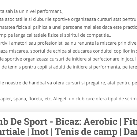
ta sah la un nivel performant.,
asocitatiile si cluburile sportive organizeaza cursuri atat pentru c
natatea fizica si psihica a unei persoane mai ales daca este practi
 pe langa calitatiele fizice si spiritul de competitie.,
tivii amatori sau profesionisti sa nu renunte la miscare prin diver
 miscarea, sportul de echipa si educarea conduitei copiilor in sp
ile sportive organizeaza cursuri de initiere si perfectonare in jocul 
 de tennis pentru copii si adulti de initiere si performanta, pe tere
le noastre de handbal va ofera cursuri si pregatire, atat pentru per
apier, spada, floreta, etc. Alegeti un club care ofera tipul de scri
ub De Sport - Bicaz: Aerobic | Fit
rtiale | Inot | Tenis de camp | Dan