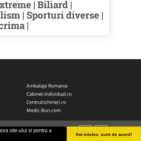
xtreme | Biliard |
lism | Sporturi diverse |
crima |
Ambalaje Romania
Cabinet-Individual.ro
CentruInchirieri.ro
Medic-Bun.com
rea site-ului si pentru a
Am inteles, sunt de acord!