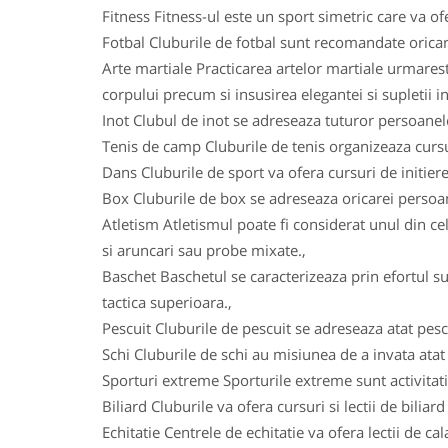
Fitness Fitness-ul este un sport simetric care va ofe
Fotbal Cluburile de fotbal sunt recomandate oricarui
Arte martiale Practicarea artelor martiale urmareste
corpului precum si insusirea elegantei si supletii in
Inot Clubul de inot se adreseaza tuturor persoanelo
Tenis de camp Cluburile de tenis organizeaza cursuri
Dans Cluburile de sport va ofera cursuri de initiere
Box Cluburile de box se adreseaza oricarei persoane
Atletism Atletismul poate fi considerat unul din ce
si aruncari sau probe mixate.,
Baschet Baschetul se caracterizeaza prin efortul su
tactica superioara.,
Pescuit Cluburile de pescuit se adreseaza atat pesca
Schi Cluburile de schi au misiunea de a invata atat c
Sporturi extreme Sporturile extreme sunt activitatile
Biliard Cluburile va ofera cursuri si lectii de biliar
Echitatie Centrele de echitatie va ofera lectii de ca