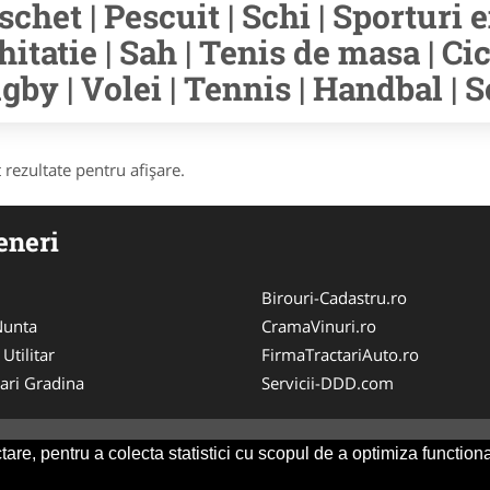
schet | Pescuit | Schi | Sporturi e
hitatie | Sah | Tenis de masa | Cic
gby | Volei | Tennis | Handbal | S
 rezultate pentru afişare.
eneri
Birouri-Cadastru.ro
 Nunta
CramaVinuri.ro
 Utilitar
FirmaTractariAuto.ro
ari Gradina
Servicii-DDD.com
are, pentru a colecta statistici cu scopul de a optimiza functiona