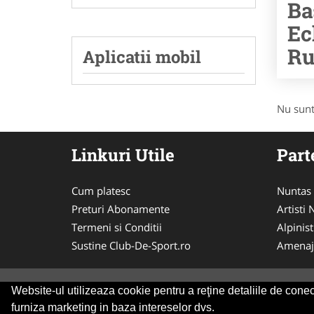
Ba
Ec
Ru
Aplicatii mobil
Nu sunt
Linkuri Utile
Part
Cum platesc
Nuntas
Preturi Abonamente
Artisti
Termeni si Conditii
Alpinist
Sustine Club-De-Sport.ro
Amenaj
Website-ul utilizeaza cookie pentru a reţine detaliile de conect
© 2014-2026
ANPC
SOL
furniza marketing in baza intereselor dvs.