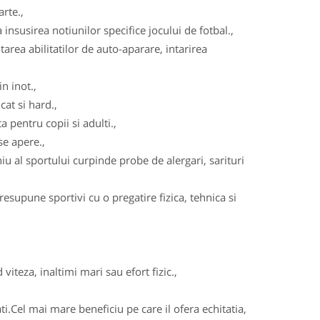
arte.,
insusirea notiunilor specifice jocului de fotbal.,
area abilitatilor de auto-aparare, intarirea
n inot.,
cat si hard.,
 pentru copii si adulti.,
se apere.,
u al sportului curpinde probe de alergari, sarituri
esupune sportivi cu o pregatire fizica, tehnica si
viteza, inaltimi mari sau efort fizic.,
ati.Cel mai mare beneficiu pe care il ofera echitatia,