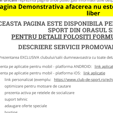
l Uricani
reprezinta pagina unde puteti gasi informatii utile des
agina Demonstrativa afacerea nu este
liber
CEASTA PAGINA ESTE DISPONIBILA P
SPORT DIN ORASUL 
PENTRU DETALII FOLOSITI FOR
DESCRIERE SERVICII PROMOVA
ntarea EXCLUSIVA clubului/salii dumneavoastra cu toate detalii
zenta pe aplicatie pentru mobil - platforma ANDROID:
link aplica
zenta pe aplicatie pentru mobil - platforma iOS:
link aplicatie
ink personalizat (exemplu:
https://www.club-de-sport.ro/echi
ptimizare pentru motoare de cautare
rezenta activa pe retelele de socializare
uport tehnic
daugare oferte speciale
osting