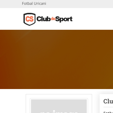
Fotbal Uricani
Clu