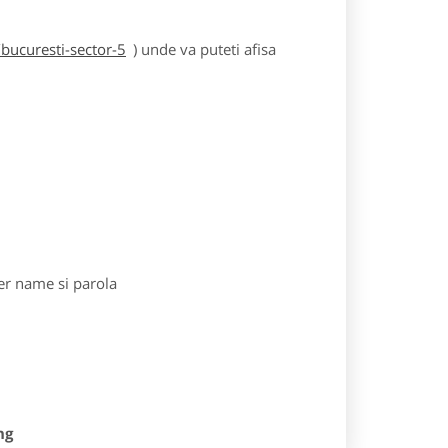
bucuresti-sector-5
) unde va puteti afisa
r name si parola
ng