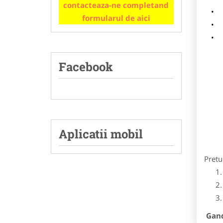
contacteaza-ne completand
m
formularul de aici
p
Facebook
Aplicatii mobil
Pretu
Gandi