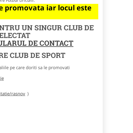
pre
Fotbal Uricani
.
 promovata iar locul este
ENTRU UN SINGUR CLUB DE
SELECTAT
MULARUL DE CONTACT
RE CLUB DE SPORT
le pe care doriti sa le promovati
tie
tatie/rasnov
)