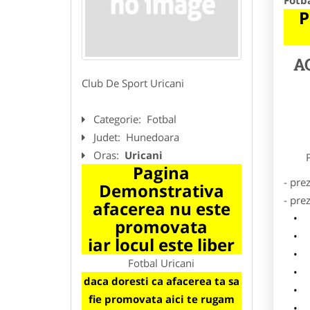
Fotba
P
A
Club De Sport Uricani
Categorie:
Fotbal
Judet:
Hunedoara
Oras:
Uricani
Preze
Pagina
- pre
Demonstrativa
- pre
afacerea nu este
l
promovata
o
iar locul este liber
p
Fotbal Uricani
s
daca doresti ca afacerea ta sa
a
fie promovata aici te rugam
h