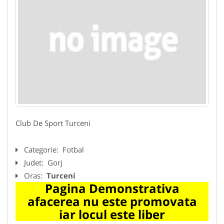
Club De Sport Turceni
Categorie:
Fotbal
Judet:
Gorj
Oras:
Turceni
Pagina Demonstrativa
afacerea nu este promovata
iar locul este liber