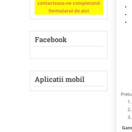
contacteaza-ne completand
m
formularul de aici
p
Facebook
Aplicatii mobil
Pretu
Gandi