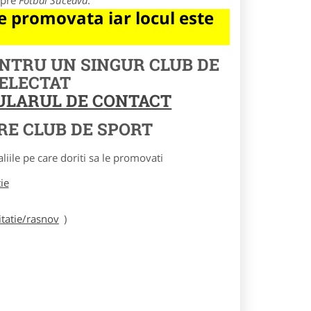
spre
Fotbal Suceava
.
 promovata iar locul este
ENTRU UN SINGUR CLUB DE
SELECTAT
MULARUL DE CONTACT
RE CLUB DE SPORT
le pe care doriti sa le promovati
tie
tatie/rasnov
)