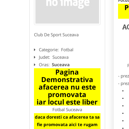
Fotb
P
A
Club De Sport Suceava
Categorie:
Fotbal
Judet:
Suceava
Oras:
Suceava
Preze
Pagina
- pre
Demonstrativa
- pre
afacerea nu este
l
promovata
o
iar locul este liber
p
Fotbal Suceava
s
daca doresti ca afacerea ta sa
a
fie promovata aici te rugam
h