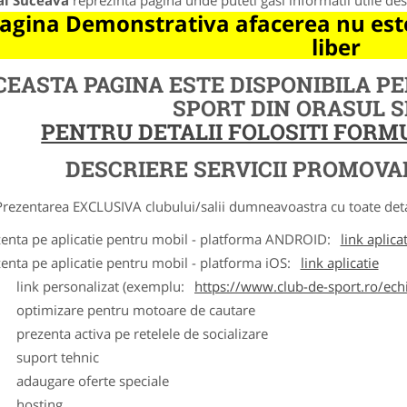
al Suceava
reprezinta pagina unde puteti gasi informatii utile de
agina Demonstrativa afacerea nu este
liber
CEASTA PAGINA ESTE DISPONIBILA P
SPORT DIN ORASUL 
PENTRU DETALII FOLOSITI FOR
DESCRIERE SERVICII PROMOVA
ntarea EXCLUSIVA clubului/salii dumneavoastra cu toate detalii
zenta pe aplicatie pentru mobil - platforma ANDROID:
link aplica
zenta pe aplicatie pentru mobil - platforma iOS:
link aplicatie
ink personalizat (exemplu:
https://www.club-de-sport.ro/echi
ptimizare pentru motoare de cautare
rezenta activa pe retelele de socializare
uport tehnic
daugare oferte speciale
osting