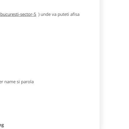
bucuresti-sector-5
) unde va puteti afisa
r name si parola
ng