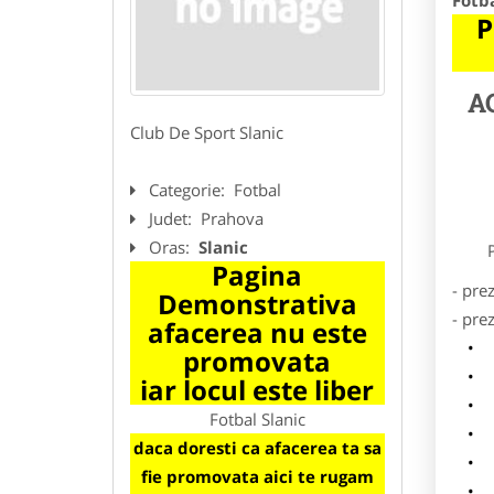
Fotba
P
A
Club De Sport Slanic
Categorie:
Fotbal
Judet:
Prahova
Oras:
Slanic
Preze
Pagina
- pre
Demonstrativa
- pre
afacerea nu este
l
promovata
o
iar locul este liber
p
Fotbal Slanic
s
daca doresti ca afacerea ta sa
a
fie promovata aici te rugam
h