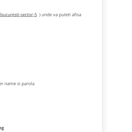
bucuresti-sector-5
) unde va puteti afisa
r name si parola
ng