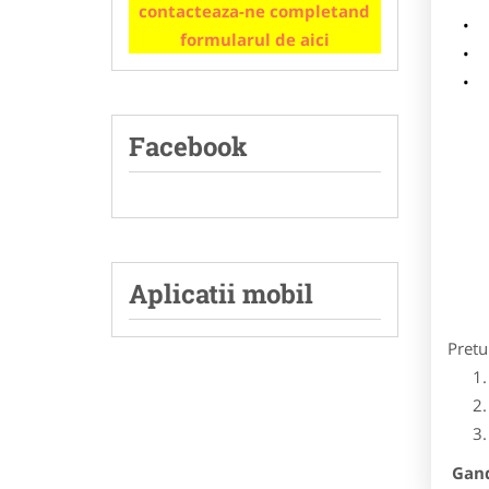
contacteaza-ne completand
m
formularul de aici
p
Facebook
Aplicatii mobil
Pretu
Gandi