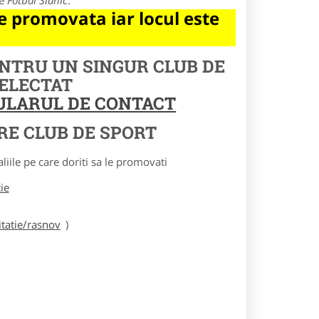
re
Fotbal Slanic
.
 promovata iar locul este
ENTRU UN SINGUR CLUB DE
SELECTAT
MULARUL DE CONTACT
RE CLUB DE SPORT
le pe care doriti sa le promovati
tie
tatie/rasnov
)