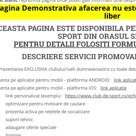
l Slanic
reprezinta pagina unde puteti gasi informatii utile desp
agina Demonstrativa afacerea nu este
liber
CEASTA PAGINA ESTE DISPONIBILA P
SPORT DIN ORASUL 
PENTRU DETALII FOLOSITI FOR
DESCRIERE SERVICII PROMOVA
ntarea EXCLUSIVA clubului/salii dumneavoastra cu toate detalii
zenta pe aplicatie pentru mobil - platforma ANDROID:
link aplica
zenta pe aplicatie pentru mobil - platforma iOS:
link aplicatie
ink personalizat (exemplu:
https://www.club-de-sport.ro/echi
ptimizare pentru motoare de cautare
rezenta activa pe retelele de socializare
uport tehnic
daugare oferte speciale
osting