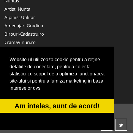
Nuntas
Artisti Nunta
Alpinist Utilitar
Amenajari Gradina
Birouri-Cadastru.ro
CramaVinuri.ro
FirmaTractariAuto.ro
Servicii-DDD.com
Website-ul utilizeaza cookie pentru a reţine
Ambalaje Romania
detaliile de conectare, pentru a colecta
statistici cu scopul de a optimiza functionarea
Cabinet-Individual.ro
site-ului si pentru a furniza marketing in baza
CentruInchirieri.ro
intereselor dvs.
Medic-Bun.com
Am inteles, sunt de acord!
© 2014-2026
ANPC
SOL