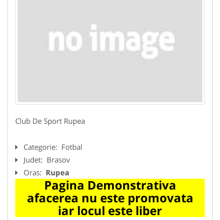
Club De Sport Rupea
Categorie:
Fotbal
Judet:
Brasov
Oras:
Rupea
Pagina Demonstrativa
afacerea nu este promovata
iar locul este liber