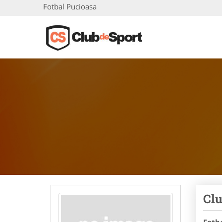
Fotbal Pucioasa
Clu