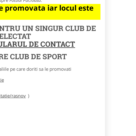
espre
Fotbal Pucioasa
.
 promovata iar locul este
ENTRU UN SINGUR CLUB DE
SELECTAT
MULARUL DE CONTACT
RE CLUB DE SPORT
le pe care doriti sa le promovati
tie
tatie/rasnov
)