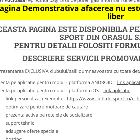
al Pucioasa
reprezinta pagina unde puteti gasi informatii utile d
agina Demonstrativa afacerea nu este
liber
CEASTA PAGINA ESTE DISPONIBILA P
SPORT DIN ORASUL 
PENTRU DETALII FOLOSITI FOR
DESCRIERE SERVICII PROMOVA
ntarea EXCLUSIVA clubului/salii dumneavoastra cu toate detalii
zenta pe aplicatie pentru mobil - platforma ANDROID:
link aplica
zenta pe aplicatie pentru mobil - platforma iOS:
link aplicatie
ink personalizat (exemplu:
https://www.club-de-sport.ro/echi
ptimizare pentru motoare de cautare
rezenta activa pe retelele de socializare
uport tehnic
daugare oferte speciale
osting