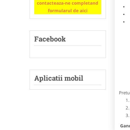
contacteaza-ne completand
m
formularul de aici
p
Facebook
Aplicatii mobil
Pretu
Gandi