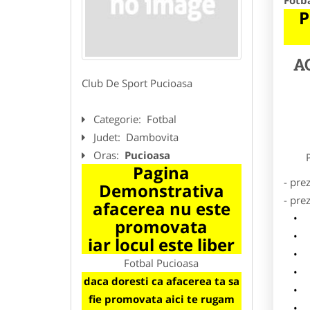
Fotb
P
A
Club De Sport Pucioasa
Categorie:
Fotbal
Judet:
Dambovita
Oras:
Pucioasa
Preze
Pagina
- pre
Demonstrativa
- pre
afacerea nu este
l
promovata
o
iar locul este liber
p
Fotbal Pucioasa
s
daca doresti ca afacerea ta sa
a
fie promovata aici te rugam
h