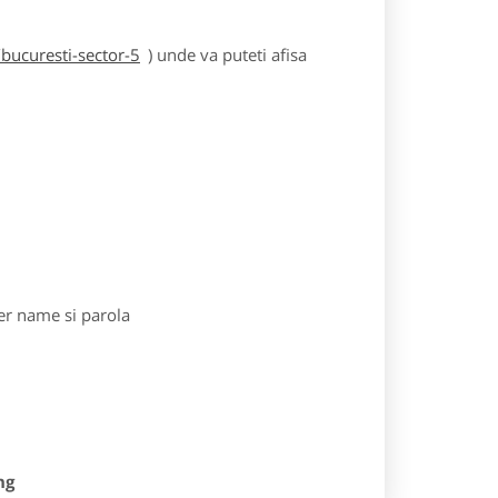
bucuresti-sector-5
) unde va puteti afisa
r name si parola
ng