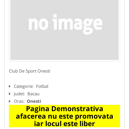
Club De Sport Onesti
Categorie:
Fotbal
Judet:
Bacau
Oras:
Onesti
Pagina Demonstrativa
afacerea nu este promovata
iar locul este liber