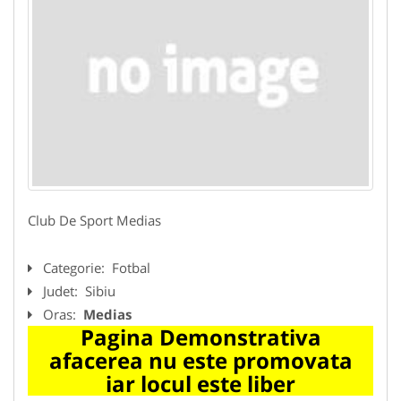
Club De Sport Medias
Categorie:
Fotbal
Judet:
Sibiu
Oras:
Medias
Pagina Demonstrativa
afacerea nu este promovata
iar locul este liber