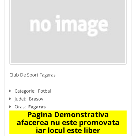
Club De Sport Fagaras
Categorie:
Fotbal
Judet:
Brasov
Oras:
Fagaras
Pagina Demonstrativa
afacerea nu este promovata
iar locul este liber