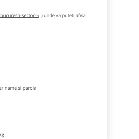
bucuresti-sector-5
) unde va puteti afisa
r name si parola
ng