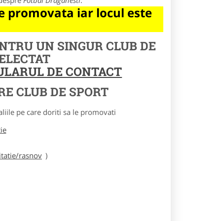
 despre
Fotbal Draganesti
.
 promovata iar locul este
ENTRU UN SINGUR CLUB DE
SELECTAT
MULARUL DE CONTACT
RE CLUB DE SPORT
le pe care doriti sa le promovati
tie
tatie/rasnov
)