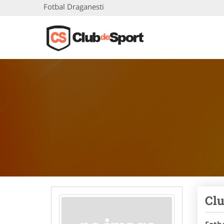
Fotbal Draganesti
Clu