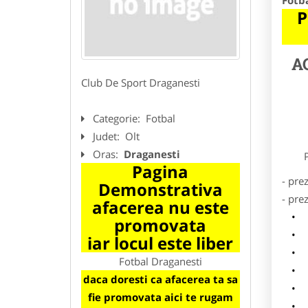
Fotb
P
A
Club De Sport Draganesti
Categorie:
Fotbal
Judet:
Olt
Oras:
Draganesti
Preze
Pagina
- pre
Demonstrativa
- pre
afacerea nu este
l
promovata
o
iar locul este liber
p
Fotbal Draganesti
s
daca doresti ca afacerea ta sa
a
fie promovata aici te rugam
h