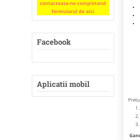
contacteaza-ne completand
m
formularul de aici
p
Facebook
Aplicatii mobil
Pretu
Gandi