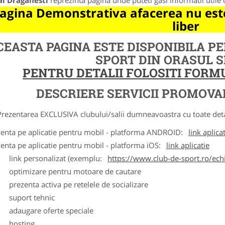
al Draganesti
reprezinta pagina unde puteti gasi informatii utile
agina Demonstrativa afacerea nu este
liber
CEASTA PAGINA ESTE DISPONIBILA P
SPORT DIN ORASUL 
PENTRU DETALII FOLOSITI FOR
DESCRIERE SERVICII PROMOVA
ntarea EXCLUSIVA clubului/salii dumneavoastra cu toate detalii
zenta pe aplicatie pentru mobil - platforma ANDROID:
link aplica
zenta pe aplicatie pentru mobil - platforma iOS:
link aplicatie
ink personalizat (exemplu:
https://www.club-de-sport.ro/echi
ptimizare pentru motoare de cautare
rezenta activa pe retelele de socializare
uport tehnic
daugare oferte speciale
osting