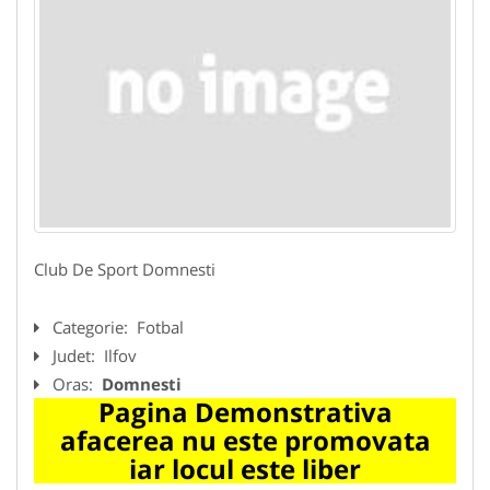
Club De Sport Domnesti
Categorie:
Fotbal
Judet:
Ilfov
Oras:
Domnesti
Pagina Demonstrativa
afacerea nu este promovata
iar locul este liber