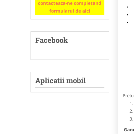
contacteaza-ne completand
m
formularul de aici
p
Facebook
Aplicatii mobil
Pretu
Gandi