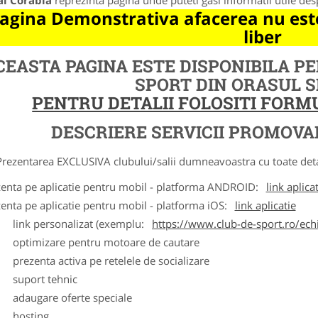
al Corabia
reprezinta pagina unde puteti gasi informatii utile de
agina Demonstrativa afacerea nu este
liber
CEASTA PAGINA ESTE DISPONIBILA P
SPORT DIN ORASUL 
PENTRU DETALII FOLOSITI FOR
DESCRIERE SERVICII PROMOVA
ntarea EXCLUSIVA clubului/salii dumneavoastra cu toate detalii
zenta pe aplicatie pentru mobil - platforma ANDROID:
link aplica
zenta pe aplicatie pentru mobil - platforma iOS:
link aplicatie
ink personalizat (exemplu:
https://www.club-de-sport.ro/echi
ptimizare pentru motoare de cautare
rezenta activa pe retelele de socializare
uport tehnic
daugare oferte speciale
osting