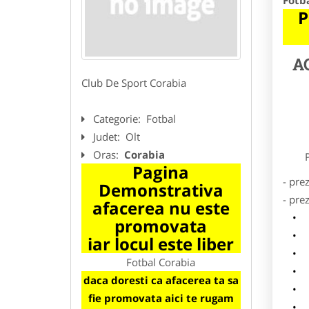
Fotb
P
A
Club De Sport Corabia
Categorie:
Fotbal
Judet:
Olt
Oras:
Corabia
Preze
Pagina
- pre
Demonstrativa
- pre
afacerea nu este
l
promovata
o
iar locul este liber
p
Fotbal Corabia
s
daca doresti ca afacerea ta sa
a
fie promovata aici te rugam
h