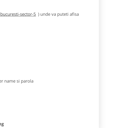
bucuresti-sector-5
) unde va puteti afisa
r name si parola
ng