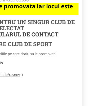
spre
Fotbal Corabia
.
 promovata iar locul este
ENTRU UN SINGUR CLUB DE
SELECTAT
MULARUL DE CONTACT
RE CLUB DE SPORT
le pe care doriti sa le promovati
tie
tatie/rasnov
)