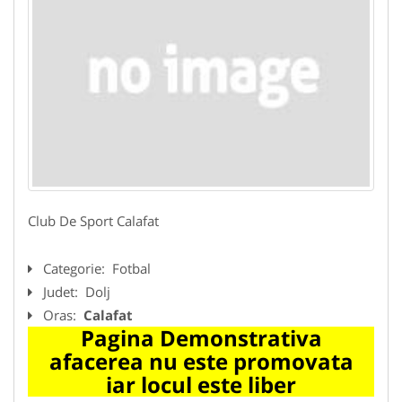
Club De Sport Calafat
Categorie:
Fotbal
Judet:
Dolj
Oras:
Calafat
Pagina Demonstrativa
afacerea nu este promovata
iar locul este liber