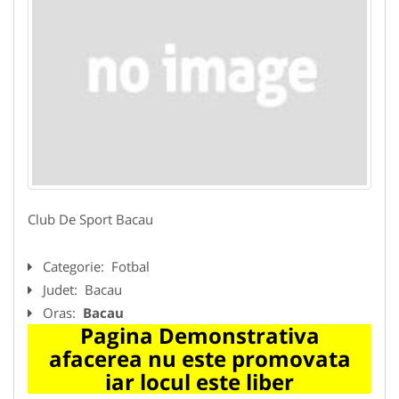
Club De Sport Bacau
Categorie:
Fotbal
Judet:
Bacau
Oras:
Bacau
Pagina Demonstrativa
afacerea nu este promovata
iar locul este liber