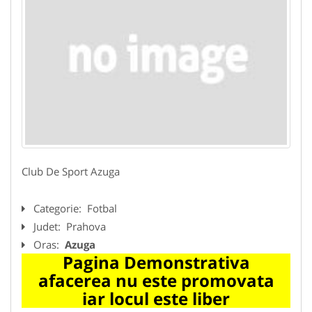
Club De Sport Azuga
Categorie:
Fotbal
Judet:
Prahova
Oras:
Azuga
Pagina Demonstrativa
afacerea nu este promovata
iar locul este liber