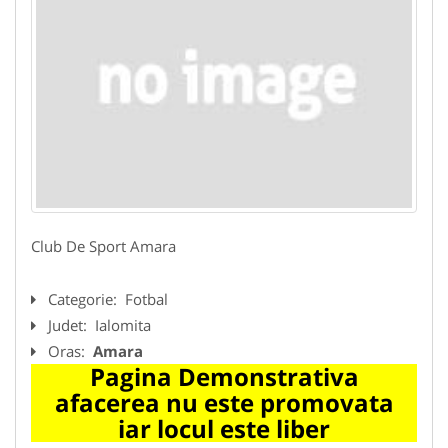
Club De Sport Amara
Categorie:
Fotbal
Judet:
Ialomita
Oras:
Amara
Pagina Demonstrativa
afacerea nu este promovata
iar locul este liber