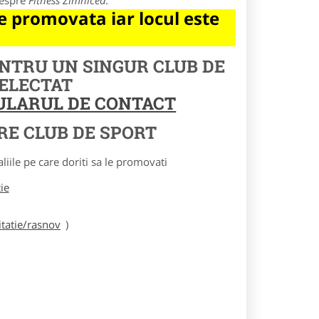
despre
Fitness Zimnicea
.
 promovata iar locul este
ENTRU UN SINGUR CLUB DE
SELECTAT
MULARUL DE CONTACT
RE CLUB DE SPORT
le pe care doriti sa le promovati
tie
tatie/rasnov
)