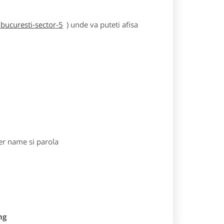
bucuresti-sector-5
) unde va puteti afisa
r name si parola
ng