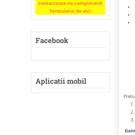
contacteaza-ne completand
m
formularul de aici
p
Facebook
Aplicatii mobil
Pretu
Gandi