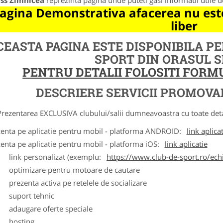
ess Zimnicea
reprezinta pagina unde puteti gasi informatii utile 
agina Demonstrativa afacerea nu este
liber
CEASTA PAGINA ESTE DISPONIBILA P
SPORT DIN ORASUL 
PENTRU DETALII FOLOSITI FOR
DESCRIERE SERVICII PROMOVA
ntarea EXCLUSIVA clubului/salii dumneavoastra cu toate detalii
zenta pe aplicatie pentru mobil - platforma ANDROID:
link aplica
zenta pe aplicatie pentru mobil - platforma iOS:
link aplicatie
ink personalizat (exemplu:
https://www.club-de-sport.ro/echi
ptimizare pentru motoare de cautare
rezenta activa pe retelele de socializare
uport tehnic
daugare oferte speciale
osting