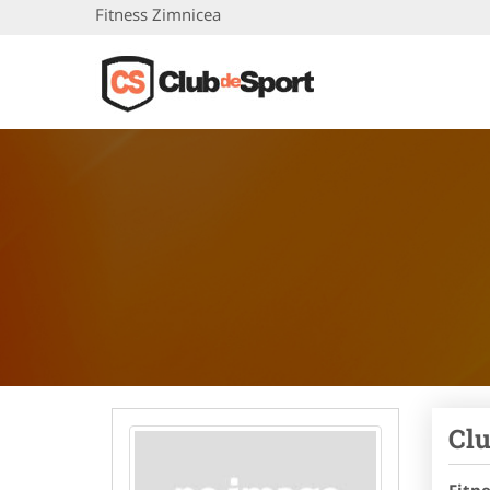
Fitness Zimnicea
Clu