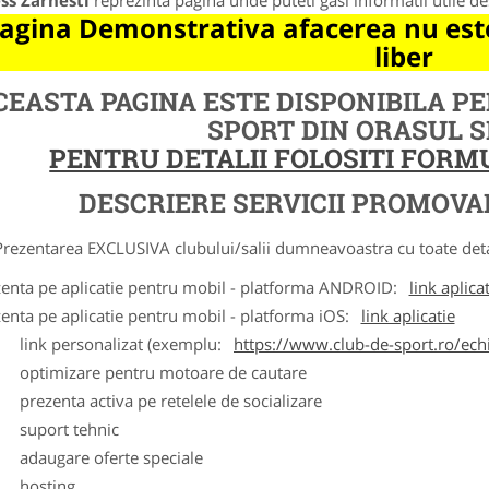
ss Zarnesti
reprezinta pagina unde puteti gasi informatii utile d
agina Demonstrativa afacerea nu este
liber
CEASTA PAGINA ESTE DISPONIBILA P
SPORT DIN ORASUL 
PENTRU DETALII FOLOSITI FOR
DESCRIERE SERVICII PROMOVA
ntarea EXCLUSIVA clubului/salii dumneavoastra cu toate detalii
zenta pe aplicatie pentru mobil - platforma ANDROID:
link aplica
zenta pe aplicatie pentru mobil - platforma iOS:
link aplicatie
ink personalizat (exemplu:
https://www.club-de-sport.ro/echi
ptimizare pentru motoare de cautare
rezenta activa pe retelele de socializare
uport tehnic
daugare oferte speciale
osting