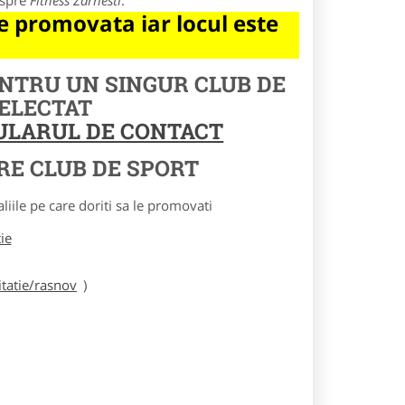
espre
Fitness Zarnesti
.
 promovata iar locul este
ENTRU UN SINGUR CLUB DE
SELECTAT
MULARUL DE CONTACT
RE CLUB DE SPORT
le pe care doriti sa le promovati
tie
tatie/rasnov
)