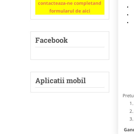
contacteaza-ne completand
m
formularul de aici
p
Facebook
Aplicatii mobil
Pretu
Gandi