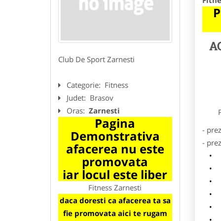
Fitne
P
A
Club De Sport Zarnesti
Categorie:
Fitness
Judet:
Brasov
Oras:
Zarnesti
Preze
Pagina
- pre
Demonstrativa
- pre
afacerea nu este
l
promovata
o
iar locul este liber
p
Fitness Zarnesti
s
daca doresti ca afacerea ta sa
a
fie promovata aici te rugam
h