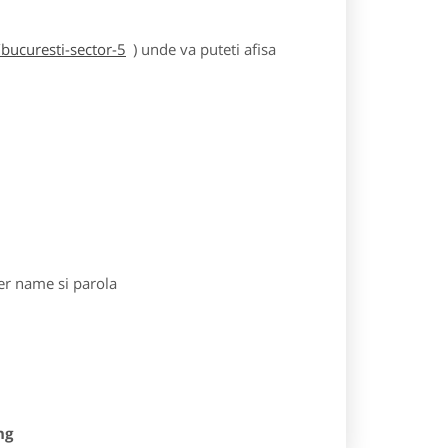
bucuresti-sector-5
) unde va puteti afisa
r name si parola
ng