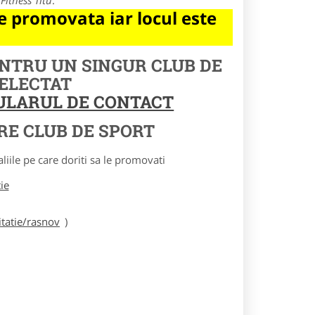
e
Fitness Titu
.
 promovata iar locul este
ENTRU UN SINGUR CLUB DE
SELECTAT
MULARUL DE CONTACT
RE CLUB DE SPORT
le pe care doriti sa le promovati
tie
tatie/rasnov
)