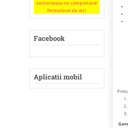
contacteaza-ne completand
m
formularul de aici
p
Facebook
Aplicatii mobil
Pretu
Gandi