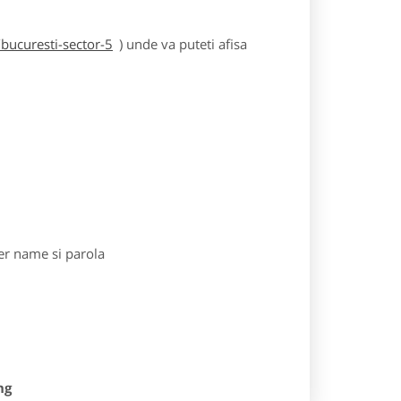
bucuresti-sector-5
) unde va puteti afisa
r name si parola
ng