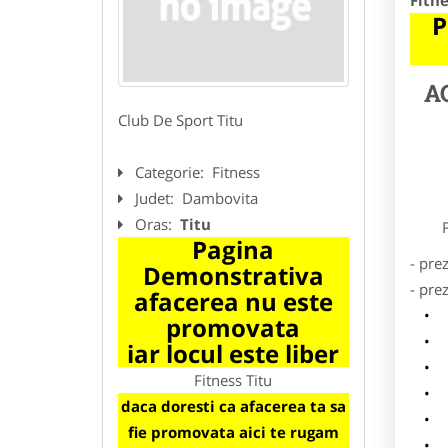
Fitne
P
A
Club De Sport Titu
Categorie:
Fitness
Judet:
Dambovita
Oras:
Titu
Preze
Pagina
- pre
Demonstrativa
- pre
afacerea nu este
l
promovata
o
iar locul este liber
p
Fitness Titu
s
daca doresti ca afacerea ta sa
a
fie promovata aici te rugam
h