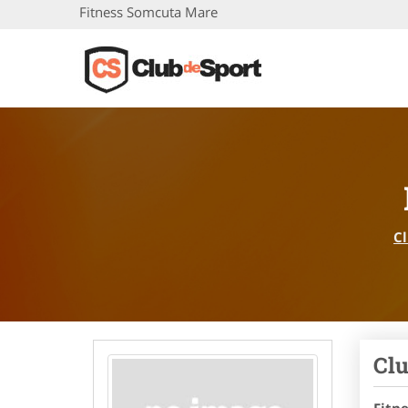
Fitness Somcuta Mare
Cl
Clu