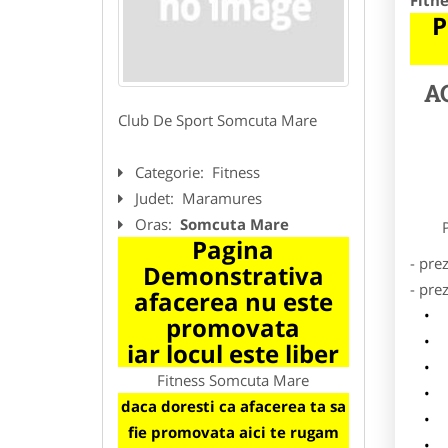
Fitn
P
A
Club De Sport Somcuta Mare
Categorie:
Fitness
Judet:
Maramures
Oras:
Somcuta Mare
Preze
Pagina
- pre
Demonstrativa
- pre
afacerea nu este
l
promovata
o
iar locul este liber
p
Fitness Somcuta Mare
s
daca doresti ca afacerea ta sa
a
fie promovata aici te rugam
h