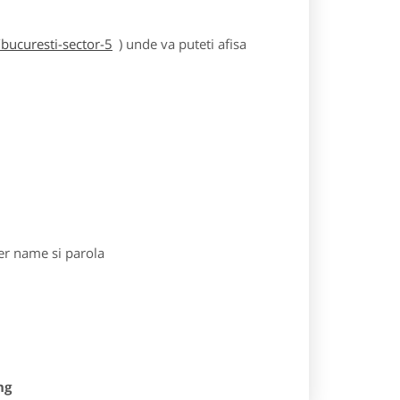
bucuresti-sector-5
) unde va puteti afisa
r name si parola
ng