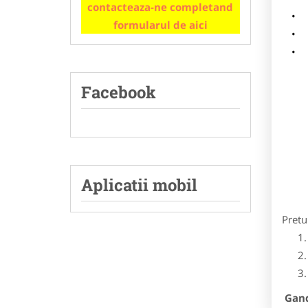
contacteaza-ne completand
m
formularul de aici
p
Facebook
Aplicatii mobil
Pretu
Gandi