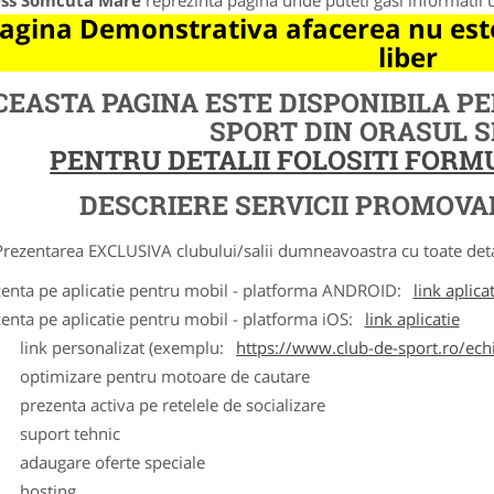
ess Somcuta Mare
reprezinta pagina unde puteti gasi informatii 
agina Demonstrativa afacerea nu este
liber
CEASTA PAGINA ESTE DISPONIBILA P
SPORT DIN ORASUL 
PENTRU DETALII FOLOSITI FOR
DESCRIERE SERVICII PROMOVA
ntarea EXCLUSIVA clubului/salii dumneavoastra cu toate detalii
zenta pe aplicatie pentru mobil - platforma ANDROID:
link aplica
zenta pe aplicatie pentru mobil - platforma iOS:
link aplicatie
ink personalizat (exemplu:
https://www.club-de-sport.ro/echi
ptimizare pentru motoare de cautare
rezenta activa pe retelele de socializare
uport tehnic
daugare oferte speciale
osting