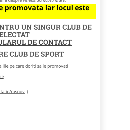
utile despre
Fitness Somcuta Mare
.
 promovata iar locul este
ENTRU UN SINGUR CLUB DE
SELECTAT
MULARUL DE CONTACT
RE CLUB DE SPORT
le pe care doriti sa le promovati
tie
tatie/rasnov
)