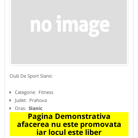
Club De Sport Slanic
Categorie:
Fitness
Judet:
Prahova
Oras:
Slanic
Pagina Demonstrativa
afacerea nu este promovata
iar locul este liber