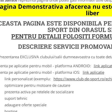
ss Saliste
reprezinta pagina unde puteti gasi informatii utile des
agina Demonstrativa afacerea nu este
liber
CEASTA PAGINA ESTE DISPONIBILA P
SPORT DIN ORASUL 
PENTRU DETALII FOLOSITI FOR
DESCRIERE SERVICII PROMOVA
ntarea EXCLUSIVA clubului/salii dumneavoastra cu toate detalii
zenta pe aplicatie pentru mobil - platforma ANDROID:
link aplica
zenta pe aplicatie pentru mobil - platforma iOS:
link aplicatie
ink personalizat (exemplu:
https://www.club-de-sport.ro/echi
ptimizare pentru motoare de cautare
rezenta activa pe retelele de socializare
uport tehnic
daugare oferte speciale
osting