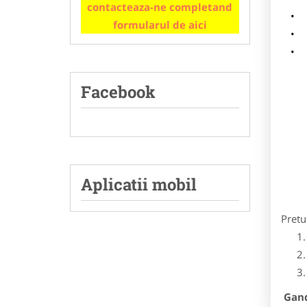
contacteaza-ne completand
m
formularul de aici
p
Facebook
Aplicatii mobil
Pretu
Gandi