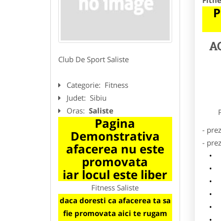
Fitne
P
A
Club De Sport Saliste
Categorie:
Fitness
Judet:
Sibiu
Oras:
Saliste
Preze
Pagina
- pre
Demonstrativa
- pre
afacerea nu este
l
promovata
o
iar locul este liber
p
Fitness Saliste
s
daca doresti ca afacerea ta sa
a
fie promovata aici te rugam
h