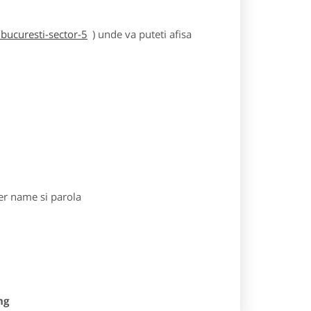
bucuresti-sector-5
) unde va puteti afisa
r name si parola
ng