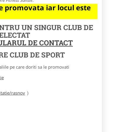
pre
Fitness Saliste
.
 promovata iar locul este
ENTRU UN SINGUR CLUB DE
SELECTAT
MULARUL DE CONTACT
RE CLUB DE SPORT
le pe care doriti sa le promovati
tie
tatie/rasnov
)