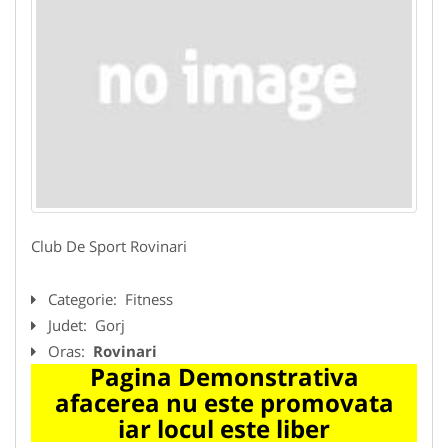
Club De Sport Rovinari
Categorie:
Fitness
Judet:
Gorj
Oras:
Rovinari
Pagina Demonstrativa
afacerea nu este promovata
iar locul este liber