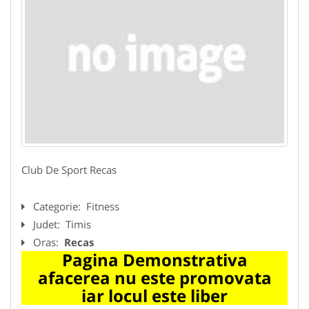
Club De Sport Recas
Categorie:
Fitness
Judet:
Timis
Oras:
Recas
Pagina Demonstrativa
afacerea nu este promovata
iar locul este liber