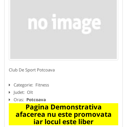
Club De Sport Potcoava
Categorie:
Fitness
Judet:
Olt
Oras:
Potcoava
Pagina Demonstrativa
afacerea nu este promovata
iar locul este liber